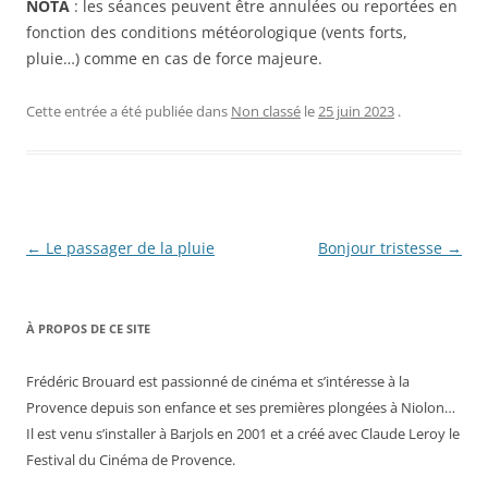
NOTA
: les séances peuvent être annulées ou reportées en
fonction des conditions météorologique (vents forts,
pluie…) comme en cas de force majeure.
Cette entrée a été publiée dans
Non classé
le
25 juin 2023
.
Navigation
←
Le passager de la pluie
Bonjour tristesse
→
des
articles
À PROPOS DE CE SITE
Frédéric Brouard est passionné de cinéma et s’intéresse à la
Provence depuis son enfance et ses premières plongées à Niolon…
Il est venu s’installer à Barjols en 2001 et a créé avec Claude Leroy le
Festival du Cinéma de Provence.